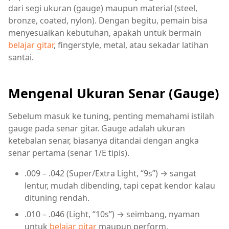
dari segi ukuran (gauge) maupun material (steel,
bronze, coated, nylon). Dengan begitu, pemain bisa
menyesuaikan kebutuhan, apakah untuk bermain
belajar gitar
, fingerstyle, metal, atau sekadar latihan
santai.
Mengenal Ukuran Senar (Gauge)
Sebelum masuk ke tuning, penting memahami istilah
gauge pada senar gitar. Gauge adalah ukuran
ketebalan senar, biasanya ditandai dengan angka
senar pertama (senar 1/E tipis).
.009 – .042 (Super/Extra Light, “9s”) → sangat
lentur, mudah dibending, tapi cepat kendor kalau
dituning rendah.
.010 – .046 (Light, “10s”) → seimbang, nyaman
untuk
belajar gitar
maupun perform.