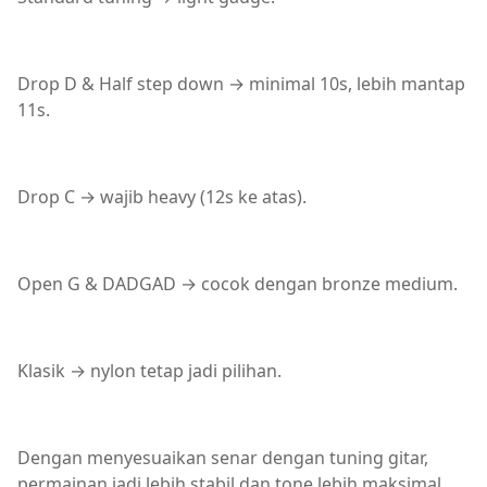
Drop D & Half step down → minimal 10s, lebih mantap
11s.
Drop C → wajib heavy (12s ke atas).
Open G & DADGAD → cocok dengan bronze medium.
Klasik → nylon tetap jadi pilihan.
Dengan menyesuaikan senar dengan tuning gitar,
permainan jadi lebih stabil dan tone lebih maksimal.