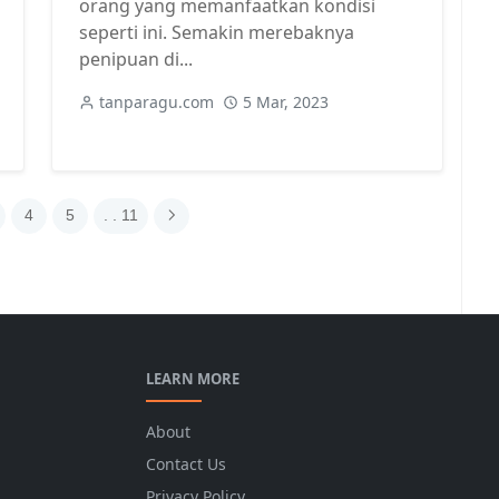
orang yang memanfaatkan kondisi
seperti ini. Semakin merebaknya
penipuan di...
tanparagu.com
5 Mar, 2023
4
5
. . 11
LEARN MORE
About
Contact Us
Privacy Policy