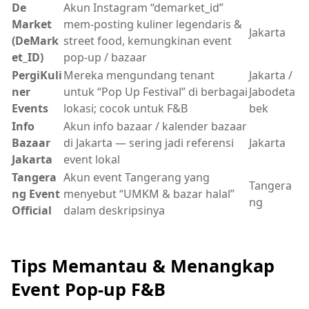
De
Akun Instagram “demarket_id”
Market
mem-posting kuliner legendaris &
Jakarta
(DeMark
street food, kemungkinan event
et_ID)
pop-up / bazaar
PergiKuli
Mereka mengundang tenant
Jakarta /
ner
untuk “Pop Up Festival” di berbagai
Jabodeta
Events
lokasi; cocok untuk F&B
bek
Info
Akun info bazaar / kalender bazaar
Bazaar
di Jakarta — sering jadi referensi
Jakarta
Jakarta
event lokal
Tangera
Akun event Tangerang yang
Tangera
ng Event
menyebut “UMKM & bazar halal”
ng
Official
dalam deskripsinya
Tips Memantau & Menangkap
Event Pop-up F&B