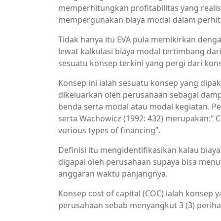
memperhitungkan profitabilitas yang reali
mempergunakan biaya modal dalam perhi
Tidak hanya itu EVA pula memikirkan den
lewat kalkulasi biaya modal tertimbang da
sesuatu konsep terkini yang pergi dari kons
Konsep ini ialah sesuatu konsep yang dipa
dikeluarkan oleh perusahaan sebagai dam
benda serta modal atau modal kegiatan. Pe
serta Wachowicz (1992: 432) merupakan:“ Cos
vurious types of financing”.
Definisi itu mengidentifikasikan kalau bia
digapai oleh perusahaan supaya bisa men
anggaran waktu panjangnya.
Konsep cost of capital (COC) ialah konsep
perusahaan sebab menyangkut 3 (3) perihal