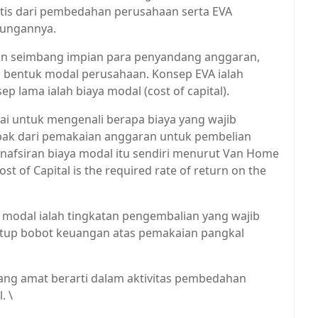
stis dari pembedahan perusahaan serta EVA
tungannya.
gan seimbang impian para penyandang anggaran,
ri bentuk modal perusahaan. Konsep EVA ialah
ep lama ialah biaya modal (cost of capital).
kai untuk mengenali berapa biaya yang wajib
pak dari pemakaian anggaran untuk pembelian
nafsiran biaya modal itu sendiri menurut Van Home
t of Capital is the required rate of return on the
ya modal ialah tingkatan pengembalian yang wajib
utup bobot keuangan atas pemakaian pangkal
 yang amat berarti dalam aktivitas pembedahan
. \