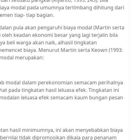
i sesuatu pangkal (Riyanto, 1995: 245). Bila
 biaya modal pada umumnya tertimbang dihitung dari
emen tiap- tiap bagian.
alan pula akan pengaruhi biaya modal (Martin serta
i oleh keadan ekonomi besar yang lagi terjalin bila
 beli warga akan naik, alhasil tingkatan
memencet biaya. Menurut Martin serta Keown (1993:
a modal merupakan:
jab modal dalam perekonomian semacam perihalnya
hat pada tingkatan hasil leluasa efek. Tingkatan ini
pemodalan leluasa efek semacam kaum bungan pesan
atan hasil minimumnya, ini akan menyebabkan biaya
bernilai tldak dipromosikan dikala para penanam