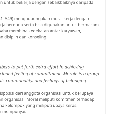
an untuk bekerja dengan sebaikbaiknya daripada
: 541- 549) menghubungakan moral kerja dengan
l kerja berguna serta bisa digunakan untuk bermacam
usaha membina kedekatan antar karyawan,
 disiplin dan konseling.
ers to put forth extra effort in achieving
ncluded feeling of commitment. Morale is a group
als communality, and feelings of belonging.
sposisi dari anggota organisasi untuk berupaya
an organisasi. Moral meliputi komitmen terhadap
na kelompok yang meliputi upaya keras,
an mempunyai.