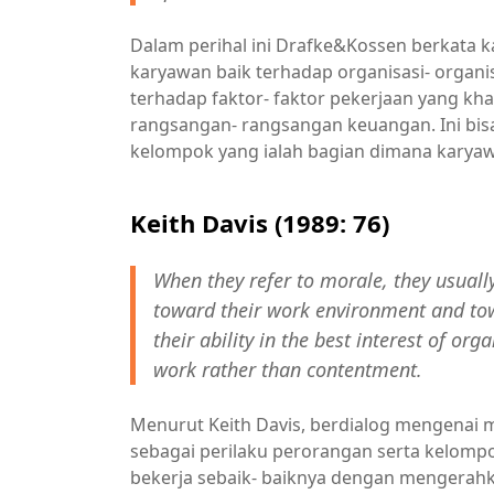
Dalam perihal ini Drafke&Kossen berkata k
karyawan baik terhadap organisasi- organ
terhadap faktor- faktor pekerjaan yang kh
rangsangan- rangsangan keuangan. Ini bisa
kelompok yang ialah bagian dimana karyaw
Keith Davis (1989: 76)
When they refer to morale, they usuall
toward their work environment and towa
their ability in the best interest of or
work rather than contentment.
Menurut Keith Davis, berdialog mengenai m
sebagai perilaku perorangan serta kelompo
bekerja sebaik- baiknya dengan mengerahk