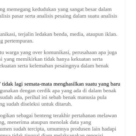
ing memegang kedudukan yang sangat besar dalam
isis pasar serta analisis pesaing dalam suatu analisis
nikasi, terjalin ledakan benda, media, ataupun iklan.
g pertempuran.
atu warga yang over komunikasi, perusahaan apa juga
i yang memikirkan tidak hanya kekuatan serta
ekuatan serta kelemahan pesaingnya dalam benak
’ tidak lagi semata-mata menghasilkan suatu yang baru
gunakan dengan cerdik apa yang ada di dalam benak
udah ada, perihal ini sebab benak manusia pula
g sudah diseleksi untuk ditaruh.
ogikan sebagai benteng terakhir pertahanan melawan
ing, menerima ataupun menolak data yang
umen sudah tercipta, umumnya produsen lain hadapi
gnya tidak tinggal diam melaksanakan reposisi.