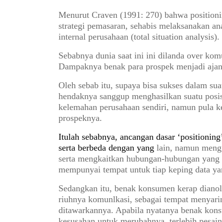
Menurut Craven (1991: 270) bahwa position
strategi pemasaran, sehabis melaksanakan anal
internal perusahaan (total situation analysis).
Sebabnya dunia saat ini ini dilanda over komu
Dampaknya benak para prospek menjadi ajan
Oleh sebab itu, supaya bisa sukses dalam su
hendaknya sanggup menghasilkan suatu posis
kelemahan perusahaan sendiri, namun pula k
prospeknya.
Itulah sebabnya, ancangan dasar ‘positioning
serta berbeda dengan yang
lain, namun meng
serta mengkaitkan hubungan-hubungan yang s
mempunyai tempat untuk tiap keping data yan
Sedangkan itu, benak konsumen kerap dianol
riuhnya komunlkasi, sebagai tempat menyar
ditawarkannya. Apabila nyatanya benak kons
kesusahan untuk merubahnya, terlebih pesain