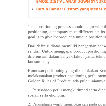
EMOSI DIGITAL ANAK DOWN SYNDR
Butuh Banner Custom yang Menarik
“The positioning process should begin with t
positioning, a company must differentiate its
goal is to give theproduct a unique position i
Dari definisi diatas memiliki pengertian bah
sendiri. Untuk menggapai product positioni
diferensiasi dalam banyak faktor yaitu: tekno
konsumennya.
Rumusan positioning yang dikemukakan Ken
melaksanakan product positioning perlu memi
Golden Rules of Product. ada pula uraiannya 
1. Perusahaan perlu mengkutitrend serta din
sosial, serta ekonomi.
2. Perusahaan wajib memfokuskan pada posisi