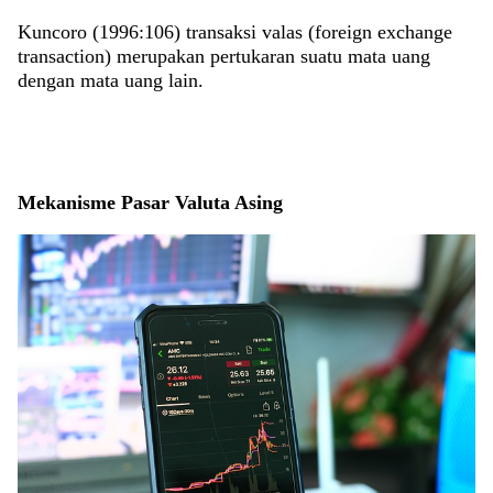
Kuncoro (1996:106) transaksi valas (foreign exchange
transaction) merupakan pertukaran suatu mata uang
dengan mata uang lain.
Mekanisme Pasar Valuta Asing