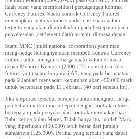
Menurut Madura (2000:67-68) pasar Currency Futures
ialah pasar yang memfasilitasi perdagangan kontrak
Currency Futures. Suatu kontrak Currency Futures
menetapkan suatu volume standar dari suatu valuta
tertentu yang akan dipertukarkan pada bertepatan pada
penyelesaian (settlement date) tertentu di masa depan.
Suatu MNC (multi national
corporation) yang mau
meng-hedge hutangnya akan membeli kontrak Currency
Futures untuk mengunci harga suatu valuta di masa
depan Menurut Kuncoro (2000:123) contoh transaksi
futures yaitu suatu korporasi AS, yang pada bertepatan
pada 2 Januari menyadari kebutuhan akan 450.000 mark
untuk bertepatan pada 11 Februari (40 hari setelah itu).
Jika
korporasi tersebut berupaya untuk mengunci harga
pembelian mark di masa depan dengan kontrak futures,
bertepatan pada penyelesaian kontrak merupakan hari
Rabu ketiga bulan Maret. Tidak hanya itu, jumlah Mark
yang diperlukan (450.000) lebih besar dari jumlah
standarnya (125.000). Perihal yang terbaik yang dapat