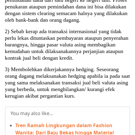
pemindahan dana dari satu negeri ke negeri lain. Proses
penukaran ataupun pemindahan dana ini bisa dilakukan
dengan sistem clearing semacam halnya yang dilakukan
oleh bank-bank dan orang dagang.
2) Sebab kerap ada transaksi internasional yang tidak
perlu lekas dituntaskan pembayaran ataupun penyerahan
barangnya, hingga pasar valuta asing membagikan
kemudahan untuk dilaksanakannya perjanjian ataupun
kontrak jual beli dengan kredit.
3) Membolehkan dikerjakannya hedging. Seseorang
orang dagang melaksanakan hedging apabila ia pada saat
yang sama melaksanakan transaksi jual beli valuta asing
yang berbeda, untuk menghilangkan/ kurangi efek
kerugian akibat pergantian kurs.
You may also like...
Tren Ramah Lingkungan dalam Fashion
Wanita: Dari Baju Bekas hingga Material