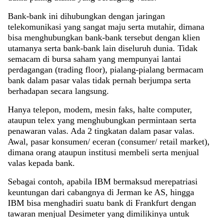
Bank-bank ini dihubungkan dengan jaringan
telekomunikasi yang sangat maju serta mutahir, dimana
bisa menghubungkan bank-bank tersebut dengan klien
utamanya serta bank-bank lain diseluruh dunia. Tidak
semacam di bursa saham yang mempunyai lantai
perdagangan (trading floor), pialang-pialang bermacam
bank dalam pasar valas tidak pernah berjumpa serta
berhadapan secara langsung.
Hanya telepon, modem, mesin faks, halte computer,
ataupun telex yang menghubungkan permintaan serta
penawaran valas. Ada 2 tingkatan dalam pasar valas.
Awal, pasar konsumen/ eceran (consumer/ retail market),
dimana orang ataupun institusi membeli serta menjual
valas kepada bank.
Sebagai contoh, apabila IBM bermaksud merepatriasi
keuntungan dari cabangnya di Jerman ke AS, hingga
IBM bisa menghadiri suatu bank di Frankfurt dengan
tawaran menjual Desimeter yang dimilikinya untuk