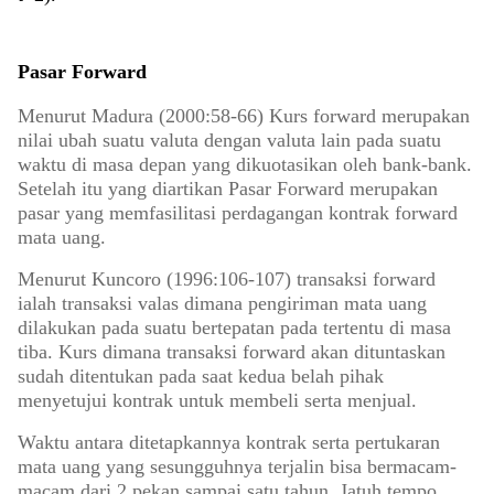
Pasar Forward
Menurut Madura (2000:58-66) Kurs forward merupakan
nilai ubah suatu valuta dengan valuta lain pada suatu
waktu di masa depan yang dikuotasikan oleh bank-bank.
Setelah itu yang diartikan Pasar Forward merupakan
pasar yang memfasilitasi perdagangan kontrak forward
mata uang.
Menurut Kuncoro (1996:106-107) transaksi forward
ialah transaksi valas dimana pengiriman mata uang
dilakukan pada suatu bertepatan pada tertentu di masa
tiba. Kurs dimana transaksi forward akan dituntaskan
sudah ditentukan pada saat kedua belah pihak
menyetujui kontrak untuk membeli serta menjual.
Waktu antara ditetapkannya kontrak serta pertukaran
mata uang yang sesungguhnya terjalin bisa bermacam-
macam dari
2 pekan sampai satu tahun. Jatuh tempo