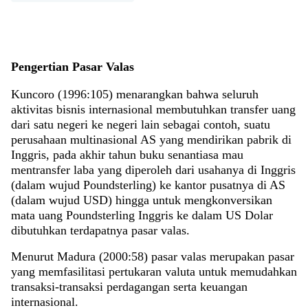
Pengertian Pasar Valas
Kuncoro (1996:105) menarangkan bahwa seluruh
aktivitas bisnis internasional membutuhkan transfer uang
dari satu negeri ke negeri lain sebagai contoh, suatu
perusahaan multinasional AS yang mendirikan pabrik di
Inggris, pada akhir tahun buku senantiasa mau
mentransfer laba yang diperoleh dari usahanya di Inggris
(dalam wujud Poundsterling) ke kantor pusatnya di AS
(dalam wujud USD) hingga untuk mengkonversikan
mata uang Poundsterling Inggris ke dalam US Dolar
dibutuhkan terdapatnya pasar valas.
Menurut Madura (2000:58) pasar valas merupakan pasar
yang memfasilitasi pertukaran valuta untuk memudahkan
transaksi-transaksi perdagangan serta keuangan
internasional.