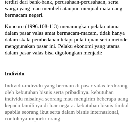
terdiri dari bank-bank, perusahaan-perusahaan, serta
warga yang mau membeli ataupun menjual mata uang
bermacam negeri.
Kuncoro (1996:108-113) menarangkan pelaku utama
dalam pasar valas amat bermacam-macam, tidak hanya
dalam skala pembedahan tetapi pula tujuan serta metode
menggunakan pasar ini. Pelaku ekonomi yang utama
dalam pasar valas bisa digolongkan menjadi:
Individu
Individu-individu yang bermain di pasar valas terdorong
oleh kebutuhan bisnis serta pribadinya. kebutuhan
individu misalnya seorang mau mengirim beberapa uang
kepada familinya di luar negara. kebutuhan bisnis timbul
apabila seorang ikut serta dalam bisnis internasional,
contohnya importir orang.