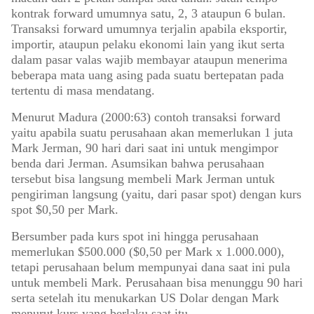
kontrak forward umumnya satu, 2, 3 ataupun 6 bulan.
Transaksi forward umumnya terjalin apabila eksportir,
importir, ataupun pelaku ekonomi lain yang ikut serta
dalam pasar valas wajib membayar ataupun menerima
beberapa mata uang asing pada suatu bertepatan pada
tertentu di masa mendatang.
Menurut Madura (2000:63) contoh transaksi forward
yaitu apabila suatu perusahaan akan memerlukan 1 juta
Mark Jerman, 90 hari dari saat ini untuk mengimpor
benda dari Jerman. Asumsikan bahwa perusahaan
tersebut bisa langsung membeli Mark Jerman untuk
pengiriman langsung (yaitu, dari pasar spot) dengan kurs
spot $0,50 per Mark.
Bersumber pada kurs spot ini hingga perusahaan
memerlukan $500.000 ($0,50 per Mark x 1.000.000),
tetapi perusahaan belum mempunyai dana saat ini pula
untuk membeli Mark. Perusahaan bisa menunggu 90 hari
serta setelah itu menukarkan US Dolar dengan Mark
menurut kurs yang berlaku saat itu.