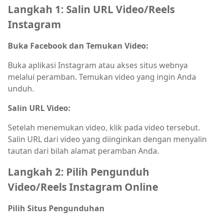
Langkah 1: Salin URL Video/Reels
Instagram
Buka Facebook dan Temukan Video:
Buka aplikasi Instagram atau akses situs webnya
melalui peramban. Temukan video yang ingin Anda
unduh.
Salin URL Video:
Setelah menemukan video, klik pada video tersebut.
Salin URL dari video yang diinginkan dengan menyalin
tautan dari bilah alamat peramban Anda.
Langkah 2: Pilih Pengunduh
Video/Reels Instagram Online
Pilih Situs Pengunduhan