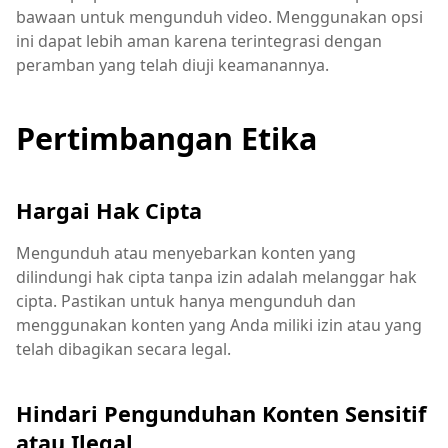
bawaan untuk mengunduh video. Menggunakan opsi
ini dapat lebih aman karena terintegrasi dengan
peramban yang telah diuji keamanannya.
Pertimbangan Etika
Hargai Hak Cipta
Mengunduh atau menyebarkan konten yang
dilindungi hak cipta tanpa izin adalah melanggar hak
cipta. Pastikan untuk hanya mengunduh dan
menggunakan konten yang Anda miliki izin atau yang
telah dibagikan secara legal.
Hindari Pengunduhan Konten Sensitif
atau Ilegal