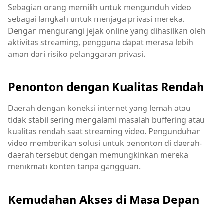
Sebagian orang memilih untuk mengunduh video
sebagai langkah untuk menjaga privasi mereka.
Dengan mengurangi jejak online yang dihasilkan oleh
aktivitas streaming, pengguna dapat merasa lebih
aman dari risiko pelanggaran privasi.
Penonton dengan Kualitas Rendah
Daerah dengan koneksi internet yang lemah atau
tidak stabil sering mengalami masalah buffering atau
kualitas rendah saat streaming video. Pengunduhan
video memberikan solusi untuk penonton di daerah-
daerah tersebut dengan memungkinkan mereka
menikmati konten tanpa gangguan.
Kemudahan Akses di Masa Depan