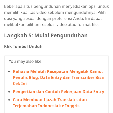
Beberapa situs pengunduhan menyediakan opsi untuk
memilih kualitas video sebelum mengunduhnya. Pilih
opsi yang sesuai dengan preferensi Anda. Ini dapat
melibatkan pilihan resolusi video atau format file.
Langkah 5: Mulai Pengunduhan
Klik Tombol Unduh
You may also like...
Rahasia Melatih Kecepatan Mengetik Kamu,
Penulis Blog, Data Entry dan Transcriber Bisa
Cek Ini
Pengertian dan Contoh Pekerjaan Data Entry
Cara Membuat Ijazah Translate atau
Terjemahan Indonesia ke Inggris