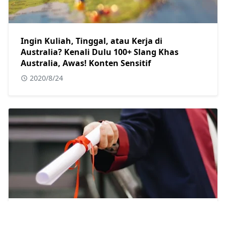
Ingin Kuliah, Tinggal, atau Kerja di
Australia? Kenali Dulu 100+ Slang Khas
Australia, Awas! Konten Sensitif
2020/8/24
Cara Membuat Ijazah Translate atau