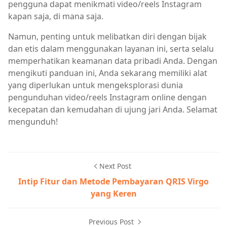
pengguna dapat menikmati video/reels Instagram
kapan saja, di mana saja.
Namun, penting untuk melibatkan diri dengan bijak
dan etis dalam menggunakan layanan ini, serta selalu
memperhatikan keamanan data pribadi Anda. Dengan
mengikuti panduan ini, Anda sekarang memiliki alat
yang diperlukan untuk mengeksplorasi dunia
pengunduhan video/reels Instagram online dengan
kecepatan dan kemudahan di ujung jari Anda. Selamat
mengunduh!
Next Post
Intip Fitur dan Metode Pembayaran QRIS Virgo
yang Keren
Previous Post