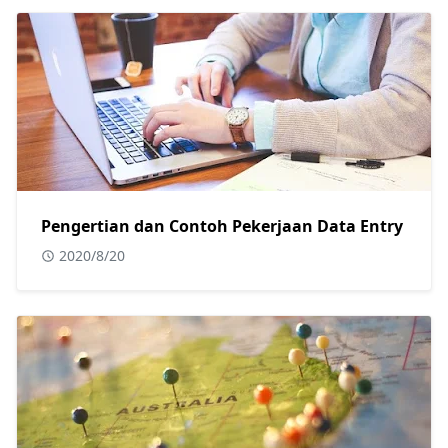
Pengertian dan Contoh Pekerjaan Data Entry
2020/8/20