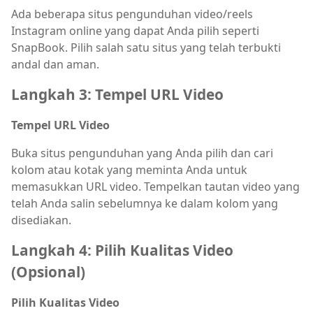
Ada beberapa situs pengunduhan video/reels
Instagram online yang dapat Anda pilih seperti
SnapBook. Pilih salah satu situs yang telah terbukti
andal dan aman.
Langkah 3: Tempel URL Video
Tempel URL Video
Buka situs pengunduhan yang Anda pilih dan cari
kolom atau kotak yang meminta Anda untuk
memasukkan URL video. Tempelkan tautan video yang
telah Anda salin sebelumnya ke dalam kolom yang
disediakan.
Langkah 4: Pilih Kualitas Video
(Opsional)
Pilih Kualitas Video