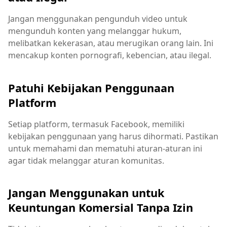
Jangan menggunakan pengunduh video untuk
mengunduh konten yang melanggar hukum,
melibatkan kekerasan, atau merugikan orang lain. Ini
mencakup konten pornografi, kebencian, atau ilegal.
Patuhi Kebijakan Penggunaan
Platform
Setiap platform, termasuk Facebook, memiliki
kebijakan penggunaan yang harus dihormati. Pastikan
untuk memahami dan mematuhi aturan-aturan ini
agar tidak melanggar aturan komunitas.
Jangan Menggunakan untuk
Keuntungan Komersial Tanpa Izin