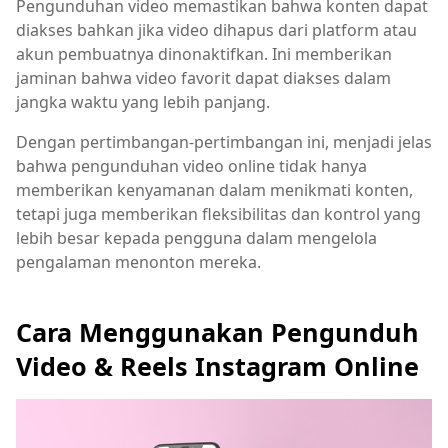
Pengunduhan video memastikan bahwa konten dapat
diakses bahkan jika video dihapus dari platform atau
akun pembuatnya dinonaktifkan. Ini memberikan
jaminan bahwa video favorit dapat diakses dalam
jangka waktu yang lebih panjang.
Dengan pertimbangan-pertimbangan ini, menjadi jelas
bahwa pengunduhan video online tidak hanya
memberikan kenyamanan dalam menikmati konten,
tetapi juga memberikan fleksibilitas dan kontrol yang
lebih besar kepada pengguna dalam mengelola
pengalaman menonton mereka.
Cara Menggunakan Pengunduh
Video & Reels Instagram Online