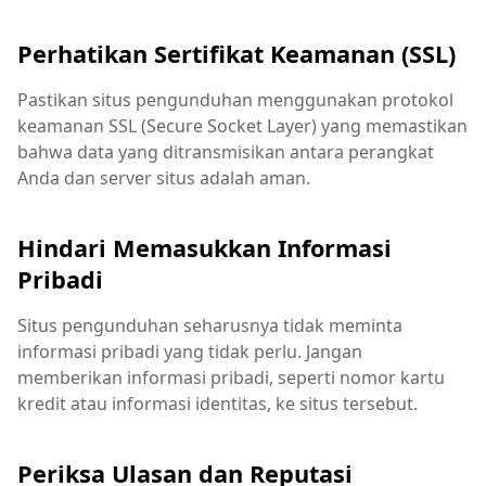
Perhatikan Sertifikat Keamanan (SSL)
Pastikan situs pengunduhan menggunakan protokol
keamanan SSL (Secure Socket Layer) yang memastikan
bahwa data yang ditransmisikan antara perangkat
Anda dan server situs adalah aman.
Hindari Memasukkan Informasi
Pribadi
Situs pengunduhan seharusnya tidak meminta
informasi pribadi yang tidak perlu. Jangan
memberikan informasi pribadi, seperti nomor kartu
kredit atau informasi identitas, ke situs tersebut.
Periksa Ulasan dan Reputasi