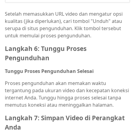
Setelah memasukkan URL video dan mengatur opsi
kualitas (jika diperlukan), cari tombol "Unduh" atau
serupa di situs pengunduhan. Klik tombol tersebut
untuk memulai proses pengunduhan.
Langkah 6: Tunggu Proses
Pengunduhan
Tunggu Proses Pengunduhan Selesai
Proses pengunduhan akan memakan waktu
tergantung pada ukuran video dan kecepatan koneksi
internet Anda. Tunggu hingga proses selesai tanpa
memutus koneksi atau meninggalkan halaman.
Langkah 7: Simpan Video di Perangkat
Anda