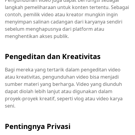
langkah pemeliharaan untuk konten tertentu. Sebagai
contoh, pemilik video atau kreator mungkin ingin
menyimpan salinan cadangan dari karyanya sendiri
sebelum menghapusnya dari platform atau
menghentikan akses publik.
Pengeditan dan Kreativitas
Bagi mereka yang tertarik dalam pengeditan video
atau kreativitas, pengunduhan video bisa menjadi
sumber materi yang berharga. Video yang diunduh
dapat diolah lebih lanjut atau digunakan dalam
proyek-proyek kreatif, seperti vlog atau video karya
seni.
Pentingnya Privasi