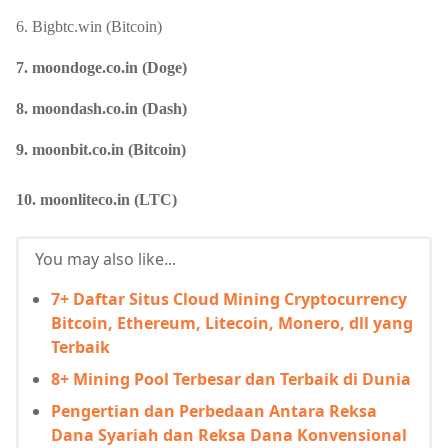
6. Bigbtc.win (Bitcoin)
7. moondoge.co.in (Doge)
8. moondash.co.in (Dash)
9.
moonbit.co.in (Bitcoin)
10.
moonliteco.in (LTC)
You may also like...
7+ Daftar Situs Cloud Mining Cryptocurrency
Bitcoin, Ethereum, Litecoin, Monero, dll yang
Terbaik
8+ Mining Pool Terbesar dan Terbaik di Dunia
Pengertian dan Perbedaan Antara Reksa
Dana Syariah dan Reksa Dana Konvensional