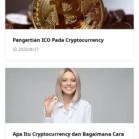
Pengertian ICO Pada Cryptocurrency
2020/8/27
Apa Itu Cryptocurrency dan Bagaimana Cara