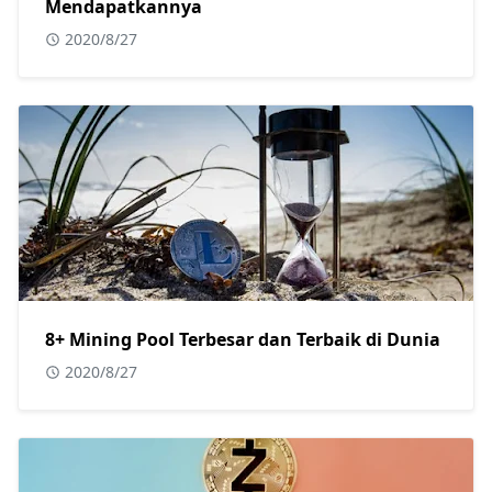
Mendapatkannya
2020/8/27
8+ Mining Pool Terbesar dan Terbaik di Dunia
2020/8/27