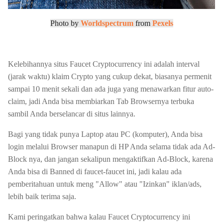
Photo by
Worldspectrum
from
Pexels
Kelebihannya situs Faucet Cryptocurrency ini adalah interval
(jarak waktu) klaim Crypto yang cukup dekat, biasanya permenit
sampai 10 menit sekali dan ada juga yang menawarkan fitur auto-
claim, jadi Anda bisa membiarkan Tab Browsernya terbuka
sambil Anda berselancar di situs lainnya.
Bagi yang tidak punya Laptop atau PC (komputer), Anda bisa
login melalui Browser manapun di HP Anda selama tidak ada Ad-
Block nya, dan jangan sekalipun mengaktifkan Ad-Block, karena
Anda bisa di Banned di faucet-faucet ini, jadi kalau ada
pemberitahuan untuk meng "Allow" atau "Izinkan" iklan/ads,
lebih baik terima saja.
Kami peringatkan bahwa kalau Faucet Cryptocurrency ini