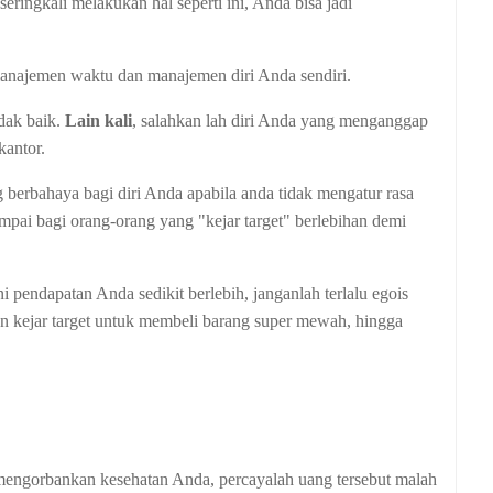
eringkali melakukan hal seperti ini, Anda bisa jadi
manajemen waktu dan manajemen diri Anda sendiri.
dak baik.
Lain kali
, salahkan lah diri Anda yang menganggap
kantor.
 berbahaya bagi diri Anda apabila anda tidak mengatur rasa
umpai bagi orang-orang yang "kejar target" berlebihan demi
 ini pendapatan Anda sedikit berlebih, janganlah terlalu egois
an kejar target untuk membeli barang super mewah, hingga
engorbankan kesehatan Anda, percayalah uang tersebut malah