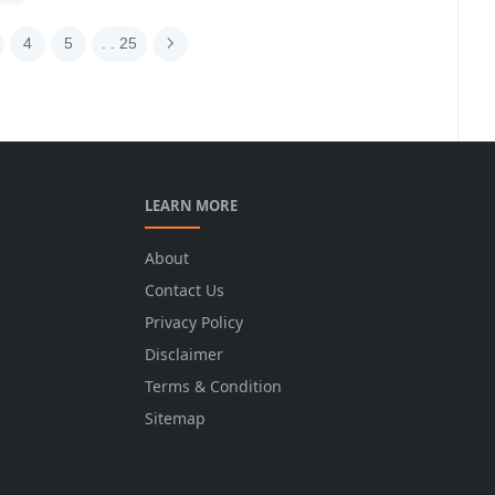
4
5
. . 25
LEARN MORE
About
Contact Us
Privacy Policy
Disclaimer
Terms & Condition
Sitemap